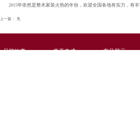
年依然是整木家装火热的年份，欢迎全国各地有实力，有丰
2015
上一篇：
无
品牌故事
关于丰成
产品展示
品牌起源
实木橱柜
企业简介
品牌文化
实木衣柜
企业文化
品牌VI
原木书柜
企业荣耀
原木酒柜
发展历程
原木墙板
原木门
新中式家具